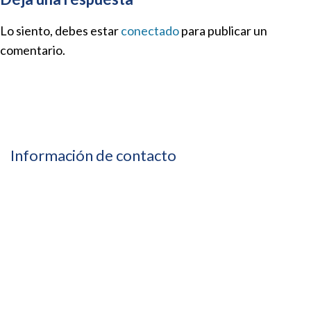
Lo siento, debes estar
conectado
para publicar un
comentario.
Información de contacto
664 635 1883
619 400 3587
drrujana@regeneralgia.com
Paseo de los Héroes 10999, Suite 701, Piso 7 Zona Urbana
Rio Tijuana, Tijuana, B.C.