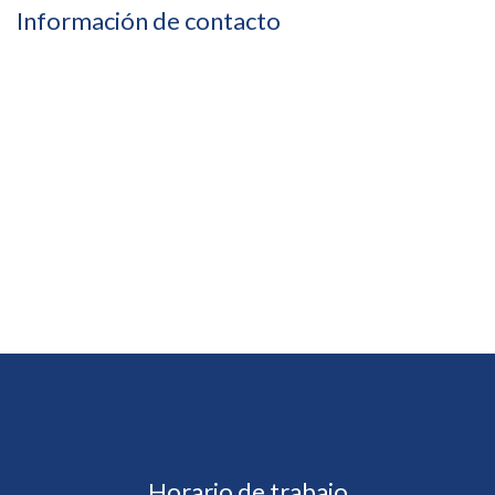
Información de contacto
664 635 1883
619 400 3587
drrujana@regeneralgia.com
Paseo de los Héroes 10999, Suite 701, Piso 7 Zona Urbana
Rio Tijuana, Tijuana, B.C.
Horario de trabajo