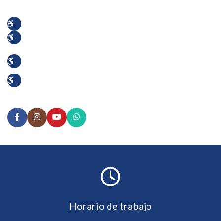
664 635 1883
619 400 3587
drrujana@regeneralgia.com
Paseo de los Héroes 10999, Suite 701, Piso 7 Zona
Urbana Rio Tijuana, Tijuana, B.C.
Horario de trabajo