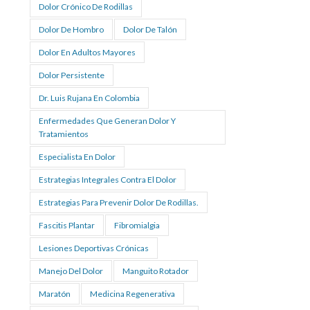
Dolor Crónico De Rodillas
Dolor De Hombro
Dolor De Talón
Dolor En Adultos Mayores
Dolor Persistente
Dr. Luis Rujana En Colombia
Enfermedades Que Generan Dolor Y
Tratamientos
Especialista En Dolor
Estrategias Integrales Contra El Dolor
Estrategias Para Prevenir Dolor De Rodillas.
Fascitis Plantar
Fibromialgia
Lesiones Deportivas Crónicas
Manejo Del Dolor
Manguito Rotador
Maratón
Medicina Regenerativa