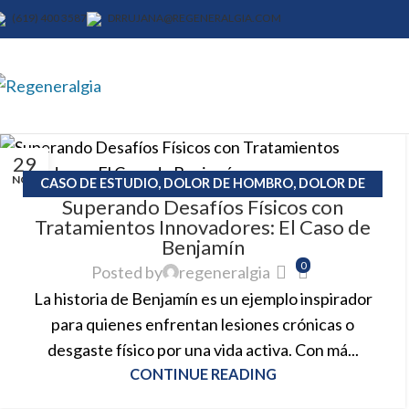
(619) 400 3587
DRRUJANA@REGENERALGIA.COM
29
NOV
CASO DE ESTUDIO
,
DOLOR DE HOMBRO
,
DOLOR DE
Superando Desafíos Físicos con
RODILLA
Tratamientos Innovadores: El Caso de
Benjamín
0
Posted by
regeneralgia
La historia de Benjamín es un ejemplo inspirador
para quienes enfrentan lesiones crónicas o
desgaste físico por una vida activa. Con má...
CONTINUE READING