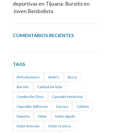
deportivas en Tijuana: Bursitis en
Joven Beisbolista
COMENTARIOS RECIENTES
TAGS
Articulaciones
Artitris
Bursa
Bursitis
Calidad De Vida
Cambio De Clima
Cannabis Medicinal
Capsulitis Adhesiva
Carrera
Cefalea
Deporte
Dolor
Dolor Agudo
Dolor Articular
Dolor Crónico