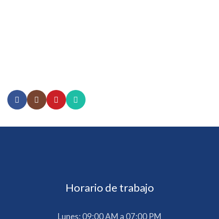
664 635 1883
619 400 3587
drrujana@regeneralgia.com
Paseo de los Héroes 10999, Suite 701, Piso 7 Zona Urbana
Rio Tijuana, Tijuana, B.C.
Horario de trabajo
Lunes: 09:00 AM a 07:00 PM