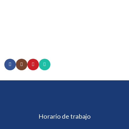
664 635 1883
619 400 3587
drrujana@regeneralgia.com
Paseo de los Héroes 10999, Suite 701, Piso 7 Zona Urbana
Rio Tijuana, Tijuana, B.C.
Horario de trabajo