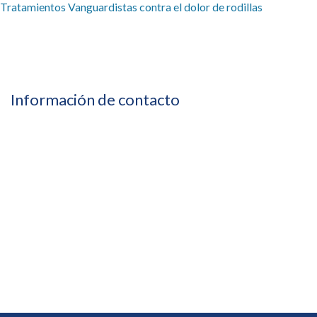
Tratamientos Vanguardistas contra el dolor de rodillas
Información de contacto
664 635 1883
619 400 3587
drrujana@regeneralgia.com
Paseo de los Héroes 10999, Suite 701, Piso 7 Zona Urbana
Rio Tijuana, Tijuana, B.C.