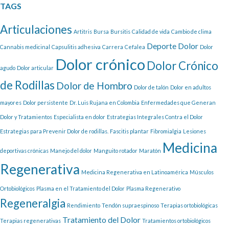
TAGS
Articulaciones
Artitris
Bursa
Bursitis
Calidad de vida
Cambio de clima
Deporte
Dolor
Cannabis medicinal
Capsulitis adhesiva
Carrera
Cefalea
Dolor
Dolor crónico
Dolor Crónico
agudo
Dolor articular
de Rodillas
Dolor de Hombro
Dolor de talón
Dolor en adultos
mayores
Dolor persistente
Dr. Luis Rujana en Colombia
Enfermedades que Generan
Dolor y Tratamientos
Especialista en dolor
Estrategias Integrales Contra el Dolor
Estrategias para Prevenir Dolor de rodillas.
Fascitis plantar
Fibromialgia
Lesiones
Medicina
deportivas crónicas
Manejo del dolor
Manguito rotador
Maratón
Regenerativa
Medicina Regenerativa en Latinoamérica
Músculos
Ortobiológicos
Plasma en el Tratamiento del Dolor
Plasma Regenerativo
Regeneralgia
Rendimiento
Tendón supraespinoso
Terapias ortobiológicas
Tratamiento del Dolor
Terapias regenerativas
Tratamientos ortobiológicos